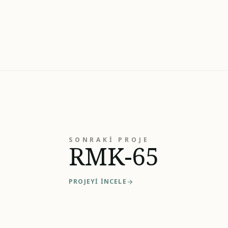
SONRAKI PROJE
RMK-65
PROJEYI İNCELE
arrow_forward