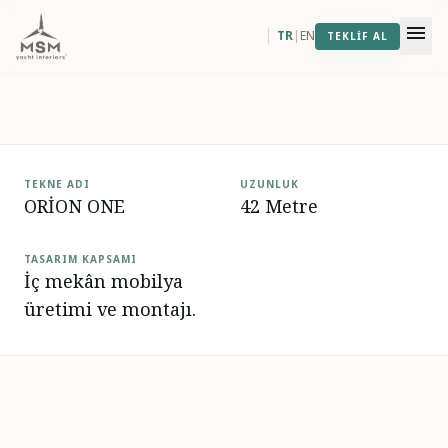
ORİON ONE
menu
TR
|
EN
TEKLIF AL
TEKNE ADI
UZUNLUK
ORİON ONE
42 Metre
TASARIM KAPSAMI
İç mekân mobilya
üretimi ve montajı.